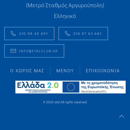
(Μετρό Σταθμός Αργυρούπολη)
Ελληνικό
210 99 45 691
210 97 63 681
INFO@ETALCLUB.GR
Ο ΧΩΡΟΣ ΜΑΣ
ΜΕΝΟΥ
ΕΠΙΚΟΙΝΩΝΙΑ
©
2026
etal All rights reserved.